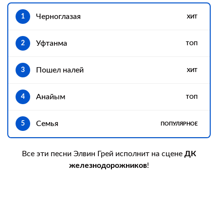
Черноглазая
1
ХИТ
Уфтанма
2
ТОП
Пошел налей
3
ХИТ
Анайым
4
ТОП
Семья
5
ПОПУЛЯРНОЕ
Все эти песни Элвин Грей исполнит на сцене
ДК
железнодорожников
!