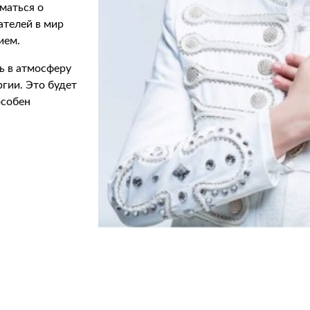
уматься о
ателей в мир
ием.
ь в атмосферу
ргии. Это будет
особен