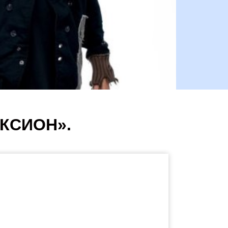
АКСИОН».